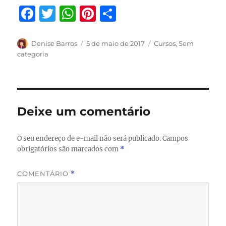
F
T
W
Pi
S
a
w
h
n
h
c
it
at
te
a
Autor
Publicado
Categorias
Denise Barros
5 de maio de 2017
Cursos
,
Sem
em
categoria
e
te
s
re
re
b
r
A
st
o
p
o
p
Deixe um comentário
k
O seu endereço de e-mail não será publicado.
Campos
obrigatórios são marcados com
*
COMENTÁRIO
*