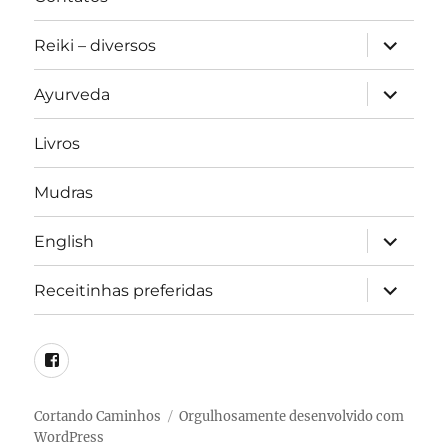
expandir
Reiki – diversos
submen
expandir
Ayurveda
submen
Livros
Mudras
expandir
English
submen
expandir
Receitinhas preferidas
submen
Facebook
Cortando Caminhos
Orgulhosamente desenvolvido com
WordPress