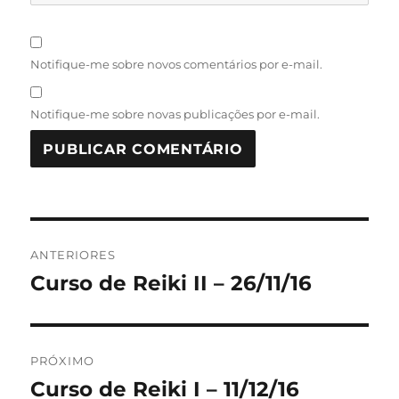
Notifique-me sobre novos comentários por e-mail.
Notifique-me sobre novas publicações por e-mail.
Navegação
ANTERIORES
de
Curso de Reiki II – 26/11/16
Post
anterior:
Post
PRÓXIMO
Curso de Reiki I – 11/12/16
Próximo