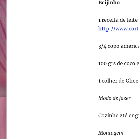
Beijinho
1 receita de leit
http://www.cor
3/4 copo america
100 grs de coco 
1 colher de Ghe
Modo de fazer
Cozinhe até engr
Montagem