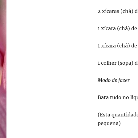
2 xícaras (chá) d
1 xícara (chá) d
1 xícara (chá) d
1 colher (sopa)
Modo de fazer
Bata tudo no li
(Esta quantidade
pequena)