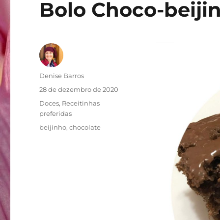
Bolo Choco-beijin
Autor
Denise Barros
Publicado
28 de dezembro de 2020
em
Categorias
Doces
,
Receitinhas
preferidas
Tags
beijinho
,
chocolate