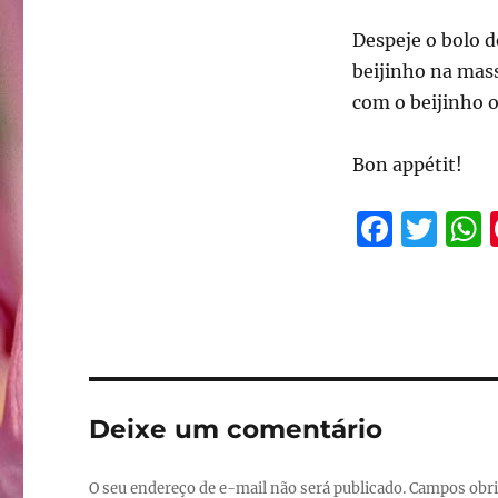
Despeje o bolo 
beijinho na mass
com o beijinho 
Bon appétit!
F
T
a
w
c
it
e
te
b
r
o
Deixe um comentário
o
k
O seu endereço de e-mail não será publicado.
Campos obri