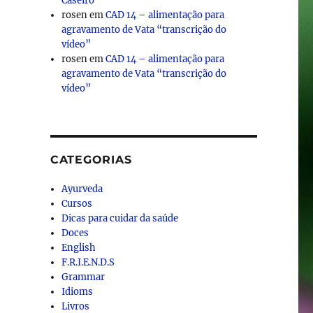
Caseiro
rosen
em
CAD 14 – alimentação para
agravamento de Vata “transcrição do
vídeo”
rosen
em
CAD 14 – alimentação para
agravamento de Vata “transcrição do
vídeo”
CATEGORIAS
Ayurveda
Cursos
Dicas para cuidar da saúde
Doces
English
F.R.I.E.N.D.S
Grammar
Idioms
Livros