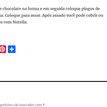
de chocolate na forma e em seguida coloque pingos de
a. Coloque para assar. Após assado você pode cobrir ou
ou com Nutella.
W
Pi
S
h
n
h
at
te
a
s
re
re
A
st
p
p
gatórios são marcados com
*