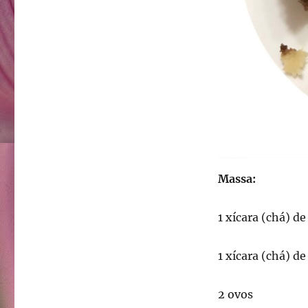
Massa:
1 xícara (chá) de 
1 xícara (chá) de
2 ovos