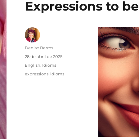
Expressions to be
Autor
Denise Barros
Publicado
28 de abril de 2025
em
Categorias
English
,
Idioms
Tags
expressions
,
idioms