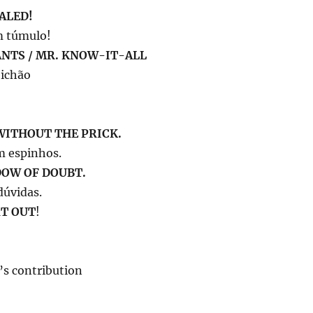
EALED!
m túmulo!
NTS / MR. KNOW-IT-ALL
bichão
WITHOUT THE PRICK.
m espinhos.
DOW OF DOUBT.
úvidas.
RT OUT
!
’s contribution