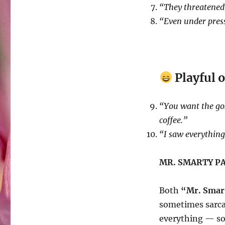
“They threatened 
“Even under pressu
Playful
“You want the gos
coffee.”
“I saw everything
MR. SMARTY PA
Both
“Mr. Smar
sometimes sarca
everything — so