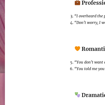
Professi
“I overheard the p
“Don’t worry, I w
Romanti
“You don’t want a
“You told me you 
Dramatic