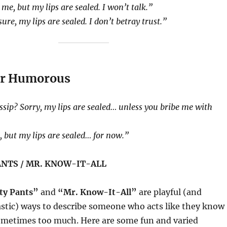
me, but my lips are sealed. I won’t talk.”
re, my lips are sealed. I don’t betray trust.”
 or Humorous
sip? Sorry, my lips are sealed… unless you bribe me with
, but my lips are sealed… for now.”
NTS / MR. KNOW-IT-ALL
ty Pants”
and
“Mr. Know-It-All”
are playful (and
stic) ways to describe someone who acts like they know
metimes too much. Here are some fun and varied