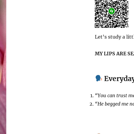
Let’s study a lit
MY LIPS ARE S
Everyda
“You can trust me
“He begged me not