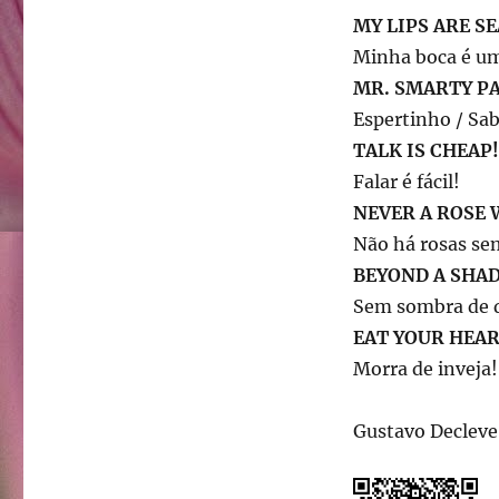
MY LIPS ARE S
Minha boca é u
MR. SMARTY PA
Espertinho / Sa
TALK IS CHEAP!
Falar é fácil!
NEVER A ROSE 
Não há rosas se
BEYOND A SHA
Sem sombra de d
EAT YOUR HEA
Morra de inveja!
Gustavo Decleve