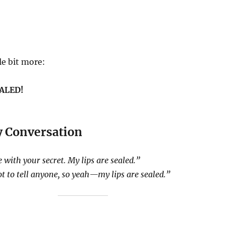
tle bit more:
EALED!
y Conversation
 with your secret. My lips are sealed.”
 to tell anyone, so yeah—my lips are sealed.”