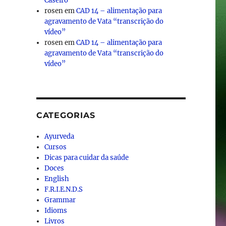
Caseiro
rosen
em
CAD 14 – alimentação para
agravamento de Vata “transcrição do
vídeo”
rosen
em
CAD 14 – alimentação para
agravamento de Vata “transcrição do
vídeo”
CATEGORIAS
Ayurveda
Cursos
Dicas para cuidar da saúde
Doces
English
F.R.I.E.N.D.S
Grammar
Idioms
Livros