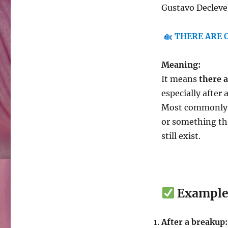
Gustavo Decleve
THERE ARE 
Meaning:
It means
there a
especially after
Most commonly, i
or something th
still exist.
Example
After a breakup: