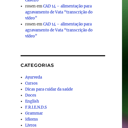
Caseiro
rosen
em
CAD 14 – alimentação para
agravamento de Vata “transcrição do
vídeo”
rosen
em
CAD 14 – alimentação para
agravamento de Vata “transcrição do
vídeo”
CATEGORIAS
Ayurveda
Cursos
Dicas para cuidar da saúde
Doces
English
F.R.I.E.N.D.S
Grammar
Idioms
Livros