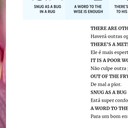
THERE ARE OTH
Haverá outras o
THERE’S A MET
Ele é mais esper
IT IS A POOR 
Não culpe outra 
OUT OF THE FR
De mal a pior.
SNUG AS A BUG 
Está super confo
A WORD TO THE
Para um bom ent