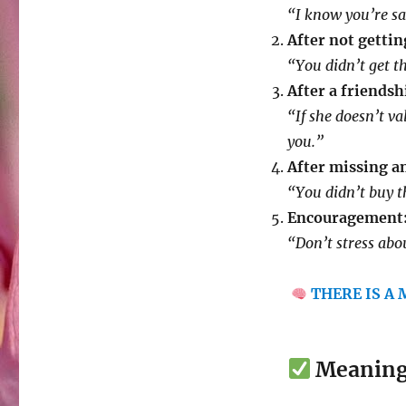
“I know you’re sa
After not getting
“You didn’t get th
After a friendsh
“If she doesn’t va
you.”
After missing a
“You didn’t buy th
Encouragement
“Don’t stress abou
THERE IS A
Meanin